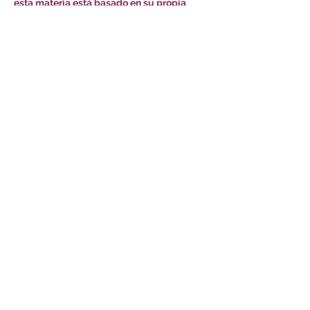
esta materia está basado en su propia 
experiencia vital y profesional. Puedes 
consultar nuestra trayectoria profesional 
en nuestros respectivos perfiles de 
Linkedin.
Su experiencia…
Mostrar más
Compartir este evento
A Pipa da Lúa
apipadalua@gmail.com
982 81 39 63