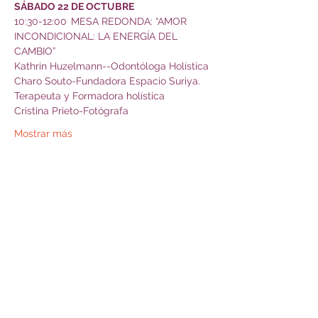
SÁBADO 22 DE OCTUBRE 
10:30-12:00	MESA REDONDA: “AMOR 
INCONDICIONAL: LA ENERGÍA DEL 
CAMBIO”
Kathrin Huzelmann--Odontóloga Holística
Charo Souto-Fundadora Espacio Suriya. 
Terapeuta y Formadora holística
Cristina Prieto-Fotógrafa
Mostrar más
Compartir este evento
A Pipa da Lúa