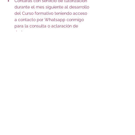
Contarás con servicio de tutorización 
durante el mes siguiente al desarrollo 
del Curso formativo teniendo acceso 
a contacto por Whatsapp conmigo 
para la consulta o aclaración de 
dudas.
A la finalización de la formación te 
entregaré una certificación de la 
formación recibida y horas que ha 
abarcado.
Mostrar más
Compartir este evento